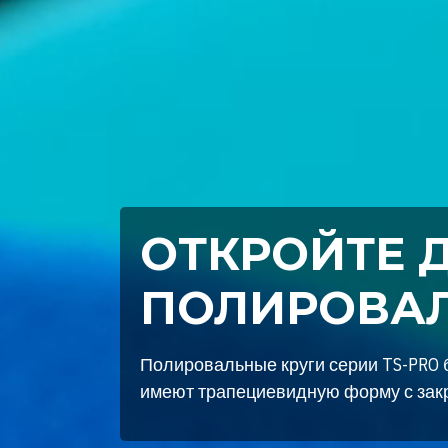
ИДЕАЛЬНАЯ
СИЯЮЩИЙ Б
Защитите ЛКП вашего автомобиля 
сияющим блеском с нашими керамич