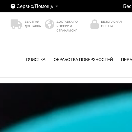
Сервис/Помощь
Бесп
ю
Перейти к основной навигации
БЫСТРАЯ
ДОСТАВКА ПО
БЕЗОПАСНАЯ
ДОСТАВКА
РОССИИ И
ОПЛАТА
СТРАНАМ СНГ
ОЧИСТКА
ОБРАБОТКА ПОВЕРХНОСТЕЙ
ПЕР