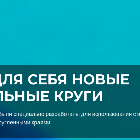
 ЗАЩИТА.
ЛЕСК.
и наслаждайтесь продолжительным
ескими покрытиями.